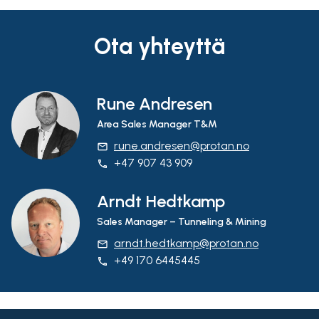
Ota yhteyttä
Rune Andresen
Area Sales Manager T&M
rune.andresen@protan.no
email
+47 907 43 909
phone
Arndt Hedtkamp
Sales Manager – Tunneling & Mining
arndt.hedtkamp@protan.no
email
+49 170 6445445
phone