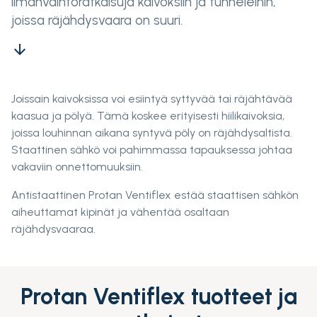
ilmanvaihtoratkaisuja kaivoksiin ja tunneleihin,
joissa räjähdysvaara on suuri.
arrow_downward
Joissain kaivoksissa voi esiintyä syttyvää tai räjähtävää
kaasua ja pölyä. Tämä koskee erityisesti hiilikaivoksia,
joissa louhinnan aikana syntyvä pöly on räjähdysaltista.
Staattinen sähkö voi pahimmassa tapauksessa johtaa
vakaviin onnettomuuksiin.
Antistaattinen Protan Ventiflex estää staattisen sähkön
aiheuttamat kipinät ja vähentää osaltaan
räjähdysvaaraa.
Protan Ventiflex tuotteet ja