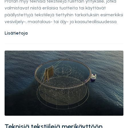
Protan myy teknisiä tekstiilejä rullittain yrityksille, jotka
valmistavat niistä erilaisia tuotteita tai käyttävät
päällystettyjä tekstiilejä tiettyihin tarkoituksiin esimerkiksi
vesiviljely-, maatalous- tai öljy- ja kaasuteollisuudessa.
Lisätietoja
Teknisiä tekstiilejä merikäyttöön