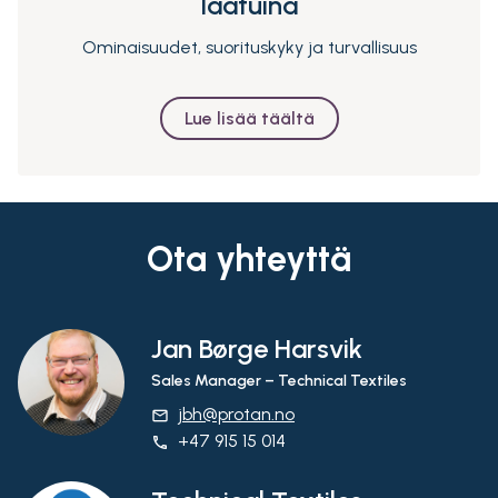
laatuina
Ominaisuudet, suorituskyky ja turvallisuus
Lue lisää täältä
Ota yhteyttä
Jan Børge Harsvik
Sales Manager – Technical Textiles
jbh@protan.no
email
+47 915 15 014
phone