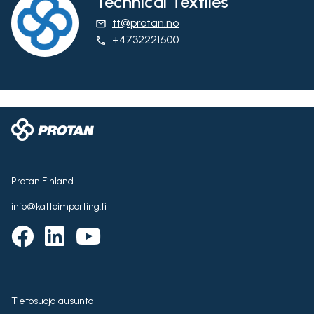
Technical Textiles
tt@protan.no
email
+4732221600
phone
Protan Finland
info@kattoimporting.fi
Tietosuojalausunto