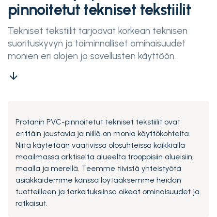
pinnoitetut tekniset tekstiilit
Tekniset tekstiilit tarjoavat korkean teknisen
suorituskyvyn ja toiminnalliset ominaisuudet
monien eri alojen ja sovellusten käyttöön.
arrow_downward
Protanin PVC-pinnoitetut tekniset tekstiilit ovat
erittäin joustavia ja niillä on monia käyttökohteita.
Niitä käytetään vaativissa olosuhteissa kaikkialla
maailmassa arktiselta alueelta trooppisiin alueisiin,
maalla ja merellä. Teemme tiivistä yhteistyötä
asiakkaidemme kanssa löytääksemme heidän
tuotteilleen ja tarkoituksiinsa oikeat ominaisuudet ja
ratkaisut.