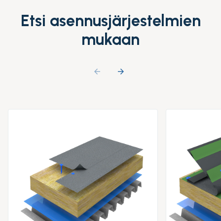
Etsi asennusjärjestelmien
mukaan
arrow_backward
arrow_forward