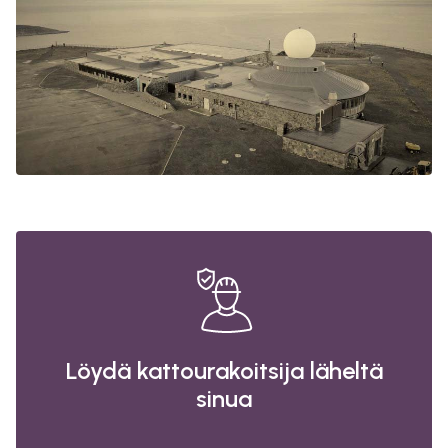
Löydä kattourakoitsija läheltä
sinua