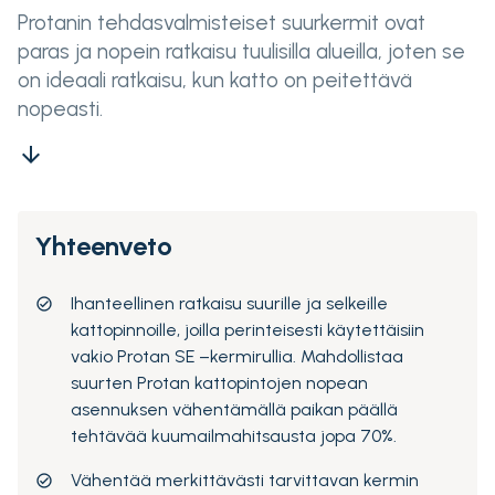
Protanin tehdasvalmisteiset suurkermit ovat
paras ja nopein ratkaisu tuulisilla alueilla, joten se
on ideaali ratkaisu, kun katto on peitettävä
nopeasti.
arrow_downward
Yhteenveto
Ihanteellinen ratkaisu suurille ja selkeille
kattopinnoille, joilla perinteisesti käytettäisiin
vakio Protan SE –kermirullia. Mahdollistaa
suurten Protan kattopintojen nopean
asennuksen vähentämällä paikan päällä
tehtävää kuumailmahitsausta jopa 70%.
Vähentää merkittävästi tarvittavan kermin