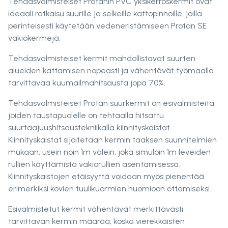
Tehdasvalmisteiset Protanin PVC yksikerroskermit ovat
ideaali ratkaisu suurille ja selkeille kattopinnoille, joilla
perinteisesti käytetään vedeneristämiseen Protan SE
vakiokermejä.
Tehdasvalmisteiset kermit mahdollistavat suurten
alueiden kattamisen nopeasti ja vähentävät työmaalla
tarvittavaa kuumailmahitsausta jopa 70%.
Tehdasvalmisteiset Protan suurkermit on esivalmisteita,
joiden taustapuolelle on tehtaalla hitsattu
suurtaajuushitsaustekniikalla kiinnityskaistat.
Kiinnityskaistat sijoitetaan kermin taaksen suunnitelmien
mukaan, usein noin 1m välein, joka simuloin 1m leveiden
rullien käyttämistä vakiorullien asentamisessa.
Kiinnityskaistojen etäisyyttä voidaan myös pienentää
erimerkiksi kovien tuulikuormien huomioon ottamiseksi.
Esivalmistetut kermit vähentävät merkittävästi
tarvittavan kermin määrää, koska vierekkäisten