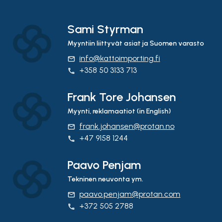
Sami Styrman
Myyntiin liittyvät asiat ja Suomen varasto
info@kattoimporting.fi
email
+358 50 3133 713
phone
Frank Tore Johansen
Myynti, reklamaatiot (in English)
frank.johansen@protan.no
email
+47 9158 1244
phone
Paavo Penjam
Tekninen neuvonta ym.
paavo.penjam@protan.com
email
+372 505 2788
phone