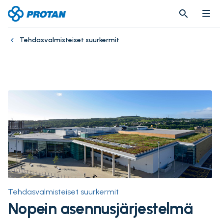
search
search
Tehdasvalmisteiset suurkermit
Tehdasvalmisteiset suurkermit
Nopein asennusjärjestelmä