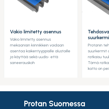
Vakio limitetty asennus
Tehdasval
suurkermi
Vakio limitetty asennus
mekaanisin kiinnikkein voidaan
Protanin te
asentaa kaikentyyppisille alustoille
suurkermit 
ja käyttää sekä uudis- että
ratkaisu tuule
saneerauskoh
Tämä ratkai
katto on pe
Protan Suomessa