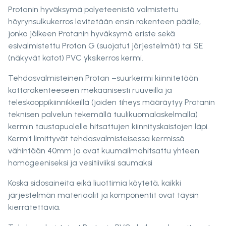
Protanin hyväksymä polyeteenistä valmistettu
höyrynsulkukerros levitetään ensin rakenteen päälle,
jonka jälkeen Protanin hyväksymä eriste sekä
esivalmistettu Protan G (suojatut järjestelmät) tai SE
(näkyvät katot) PVC yksikerros kermi.
Tehdasvalmisteinen Protan –suurkermi kiinnitetään
kattorakenteeseen mekaanisesti ruuveilla ja
teleskooppikiinnikkeillä (joiden tiheys määräytyy Protanin
teknisen palvelun tekemällä tuulikuomalaskelmalla)
kermin taustapuolelle hitsattujen kiinnityskaistojen läpi.
Kermit limittyvät tehdasvalmisteisessa kermissä
vähintään 40mm ja ovat kuumailmahitsattu yhteen
homogeeniseksi ja vesitiiviiksi saumaksi
Koska sidosaineita eikä liuottimia käytetä, kaikki
järjestelmän materiaalit ja komponentit ovat täysin
kierrätettäviä.