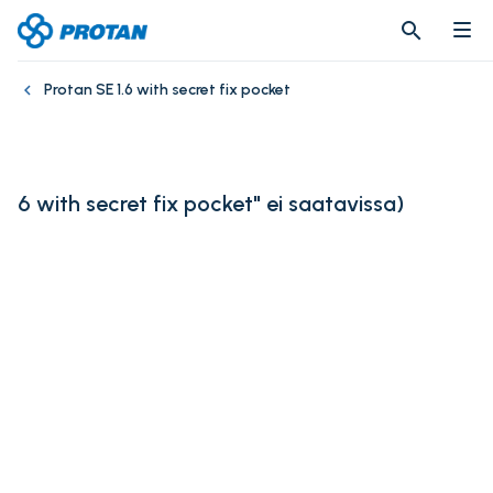
search
search
Protan SE 1.6 with secret fix pocket
6 with secret fix pocket" ei saatavissa
)