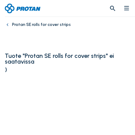
search
search
Protan SE rolls for cover strips
Tuote "Protan SE rolls for cover strips" ei
saatavissa
)