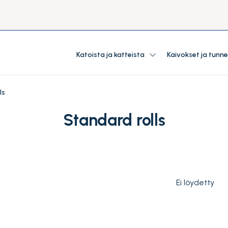
expand_more
Katoista ja katteista
Kaivokset ja tunne
ls
Standard rolls
Ei löydetty