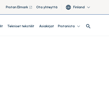
language
expand_more
Protan Elmark
Ota yhteyttä
Finland
launch
search
expand_more
search
lit
Tekniset tekstiilit
Asiakirjat
Protanista