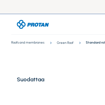
Roofs and membranes
Standard rol
Green Roof
Suodattaa