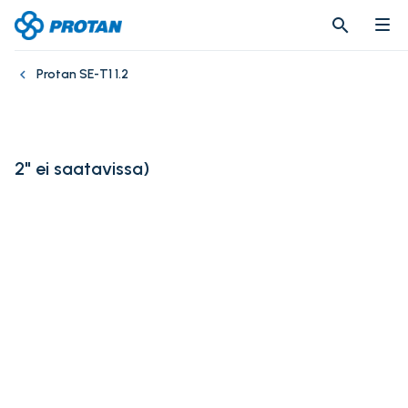
search
search
Protan SE-T1 1.2
2" ei saatavissa
)