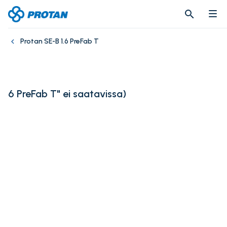
search
search
Protan SE-B 1.6 PreFab T
6 PreFab T" ei saatavissa
)