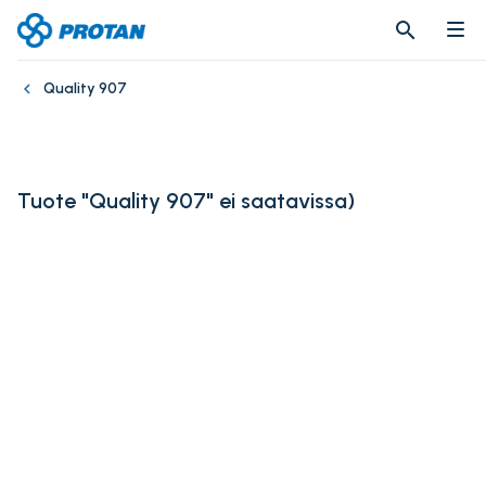
search
search
Quality 907
Tuote "Quality 907" ei saatavissa
)