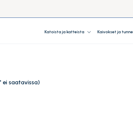
expand_more
Katoista ja katteista
Kaivokset ja tunne
 ei saatavissa
)