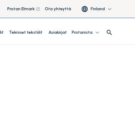
language
expand_more
Protan Elmark
Ota yhteyttä
Finland
launch
search
expand_more
search
lit
Tekniset tekstiilit
Asiakirjat
Protanista