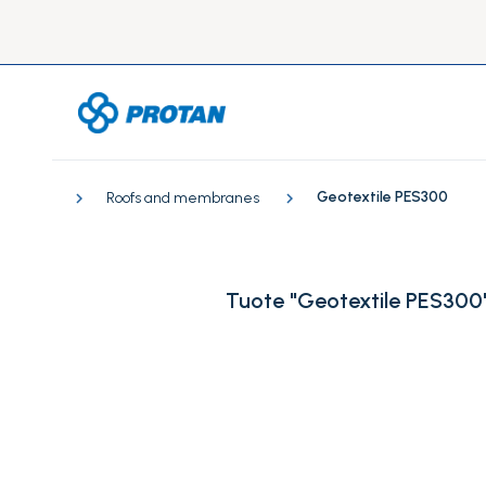
Geotextile PES300
Roofs and membranes
Tuote "Geotextile PES300"