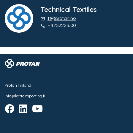
Technical Textiles
tt@protan.no
email
+4732221600
phone
Protan Finland
info@kattoimporting.fi