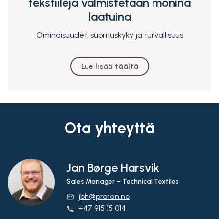
tekstiilejä valmistetaan monina
laatuina
Ominaisuudet, suorituskyky ja turvallisuus
Lue lisää täältä
Ota yhteyttä
Jan Børge Harsvik
Sales Manager – Technical Textiles
jbh@protan.no
email
+47 915 15 014
phone