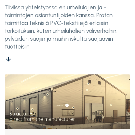
Tiiviissä yhteistyössä eri urheilulajien ja -
toimintojen asiantuntijoiden kanssa, Protan
toimittaa teknisiä PVC-tekstiilejä erilaisiin
tarkoituksiin, kuten urheiluhallien väliverhoihin,
pylväiden suojiin ja muihin iskuilta suojaaviin
tuotteisiin.
arrow_downward