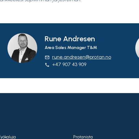
Rune Andresen
Area Sales Manager T&M
rune.andresen@protan.no
email
+47 907 43 909
phone
Työkaluja
Protanista