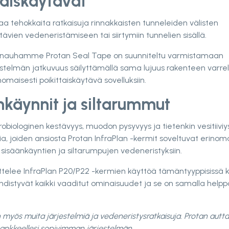
taiskäytävät
aa tehokkaita ratkaisuja rinnakkaisten tunneleiden välisten
ytävien vedeneristämiseen tai siirtymiin tunnelien sisällä.
ysnauhamme Protan Seal Tape on suunniteltu varmistamaan
stelmän jatkuvuus säilyttämällä sama lujuus rakenteen varrell
nomaisesti poikittaiskäytävä sovelluksiin.
nkäynnit ja siltarummut
krobiologinen kestävyys, muodon pysyvyys ja tietenkin vesitiiviy
a, joiden ansiosta Protan InfraPlan -kermit soveltuvat erinom
sisäänkäyntien ja siltarumpujen vedeneristyksiin.
ttelee InfraPlan P20/P22 -kermien käyttöä tämäntyyppisissä k
yhdistyvät kaikki vaaditut ominaisuudet ja se on samalla helppo
n myös muita järjestelmiä ja vedeneristysratkaisuja. Protan autt
nkkeellesi sopivimman järjestelmän.