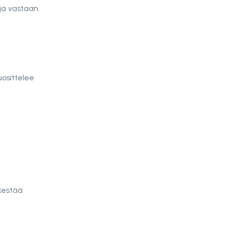
ja vastaan.
uosittelee
 kestää