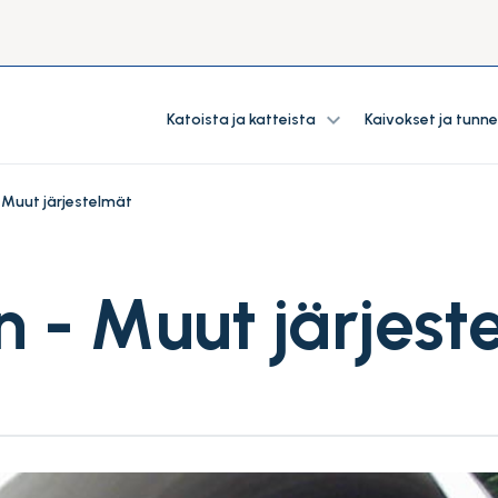
expand_more
Katoista ja katteista
Kaivokset ja tunne
- Muut järjestelmät
n - Muut järjest