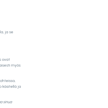
a, ja se
s ovat
aisesti myös
ohteissa,
 käsitellä ja
aa sinua