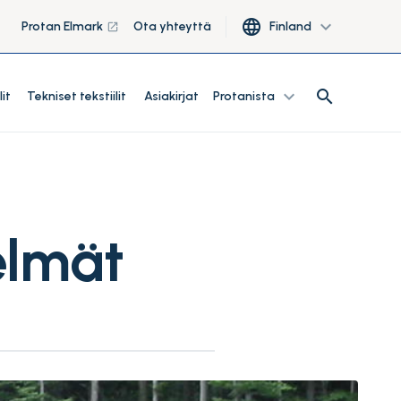
language
expand_more
Protan Elmark
Ota yhteyttä
Finland
launch
search
expand_more
search
lit
Tekniset tekstiilit
Asiakirjat
Protanista
elmät