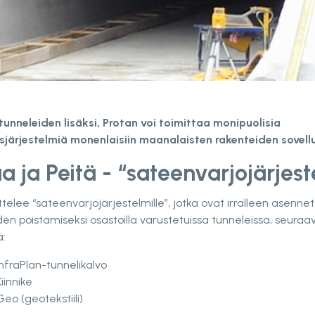
tunneleiden lisäksi, Protan voi toimittaa monipuolisia
sjärjestelmiä monenlaisiin maanalaisten rakenteiden sovellu
a ja Peitä - “sateenvarjojärjes
ttelee “sateenvarjojärjestelmille”, jotka ovat irralleen asennet
n poistamiseksi osastoilla varustetuissa tunneleissa, seuraa
ä:
nfraPlan-tunnelikalvo
iinnike
eo (geotekstiili)