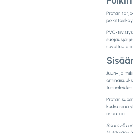
Poikit
Protan tarjo
poikittaiskä
PVC-tiivist
suojausjärje
soveltuu eri
Sisää
Juuri- ja mi
ominaisuuksi
tunneleiden 
Protan suosi
koska siinä 
asentaa.
Saatavilla o
löytämään ha