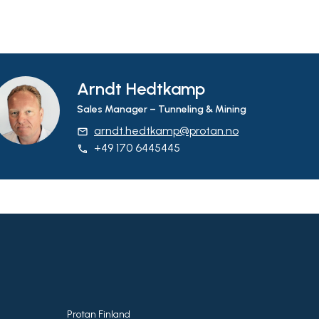
Arndt Hedtkamp
Sales Manager – Tunneling & Mining
arndt.hedtkamp@protan.no
email
+49 170 6445445
phone
Protan Finland