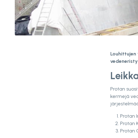
Louhittujen 
vedeneristy
Leikka
Protan suosi
kermejä vede
järjestelmä
Protan I
Protan K
Protan G