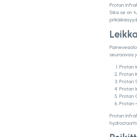
Protan Infra
Siksi se on 
pitkäikäisyy
Leikka
Painevesiolos
seuraavaa j
Protan I
Protan K
Protan 
Protan I
Protan G
Protan-v
Protan Infra
hydrostaatti