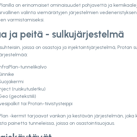
Planilla on erinomaiset ominaisuudet pohjavettä ja kemikaale
turvallinen valinta viemäröityjen järjestelmien vedeneristyksen
den varmistamiseksi.
a ja peitä - sulkujärjestelmä
uhteisiin, joissa on osastoja ja injektointijärjestelmä, Protan s
ärjestelmää:
nfraPlan-tunnelikalvo
iinnike
Suojakermi
nject (ruiskutusletku)
eo (geotekstiili)
esipalkit tai Protan-tiivistysteippi
Plan -kermit tarjoavat vankan ja kestävän järjestelmän, joka
sta painetta tunneleissa, joissa on osastointisuojaus.