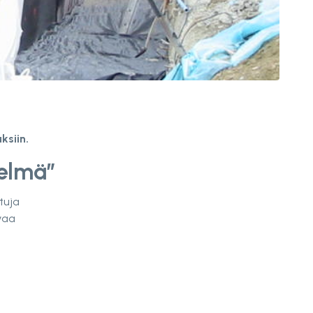
ksiin.
telmä”
tuja
vaa