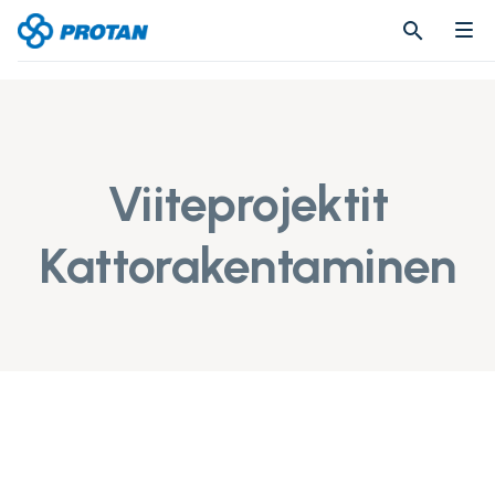
search
search
Viiteprojektit
Kattorakentaminen