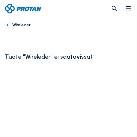
search
search
Wireleder
Tuote "Wireleder" ei saatavissa
)