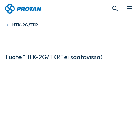
search
search
HTK-2G/TKR
Tuote "HTK-2G/TKR" ei saatavissa
)